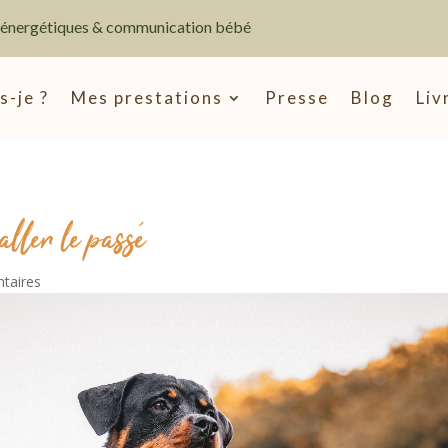
s énergétiques & communication bébé
s-je ?
Mes prestations
Presse
Blog
Liv
aller le passé
taires