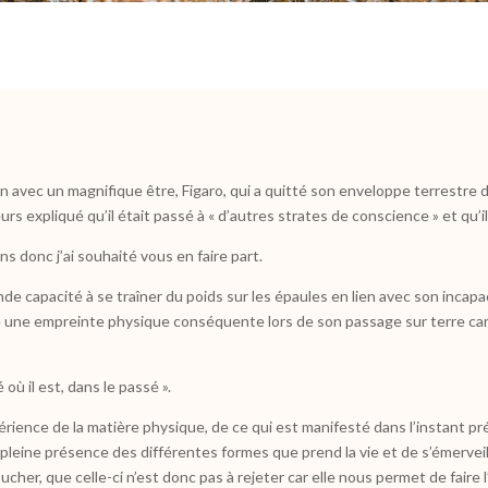
on avec un magnifique être, Figaro, qui a quitté son enveloppe terrestre d
urs expliqué qu’il était passé à « d’autres strates de conscience » et qu’i
 donc j’ai souhaité vous en faire part.
e capacité à se traîner du poids sur les épaules en lien avec son incapacité 
sse une empreinte physique conséquente lors de son passage sur terre c
é où il est, dans le passé ».
érience de la matière physique, de ce qui est manifesté dans l’instant prése
a pleine présence des différentes formes que prend la vie et de s’émerveille
her, que celle-ci n’est donc pas à rejeter car elle nous permet de faire l’