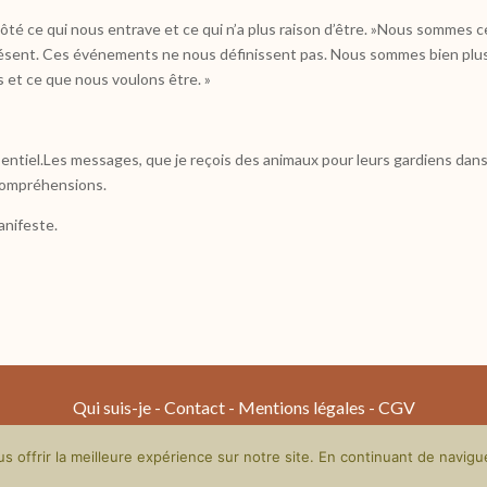
 côté ce qui nous entrave et ce qui n’a plus raison d’être. »Nous sommes c
sent. Ces événements ne nous définissent pas. Nous sommes bien plus v
 et ce que nous voulons être. »
sentiel.Les messages, que je reçois des animaux pour leurs gardiens da
compréhensions.
manifeste.
Qui suis-je - Contact - Mentions légales - CGV
© 2026 - Eva Lartigau - Site réalisé par Natacha Green
 offrir la meilleure expérience sur notre site. En continuant de navigu