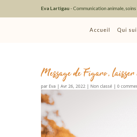
Eva Lartigau
- Communication animale, soin
Accueil
Qui sui
Message de Figaro, laisser 
par
Eva
|
Avr 26, 2022
|
Non classé
|
0 commen